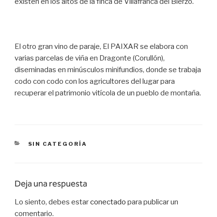
existen en los altos de la finca de Villafranca del Bierzo.
El otro gran vino de paraje, El PAIXAR se elabora con
varias parcelas de viña en Dragonte (Corullón),
diseminadas en minúsculos minifundios, donde se trabaja
codo con codo con los agricultores del lugar para
recuperar el patrimonio vitícola de un pueblo de montaña.
CATEGORÍAS
SIN CATEGORÍA
Deja una respuesta
Lo siento, debes estar
conectado
para publicar un
comentario.