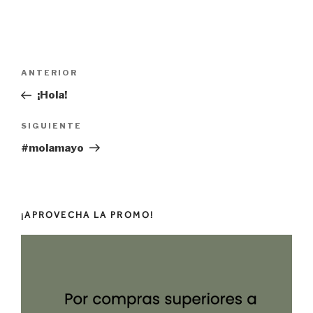
Navegación
Entrada
ANTERIOR
de
anterior:
¡Hola!
entradas
Siguiente
SIGUIENTE
entrada
#molamayo
¡APROVECHA LA PROMO!