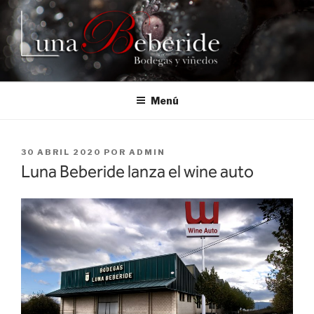
Saltar
al
contenido
Menú
PUBLICADO
30 ABRIL 2020
POR
ADMIN
EL
Luna Beberide lanza el wine auto