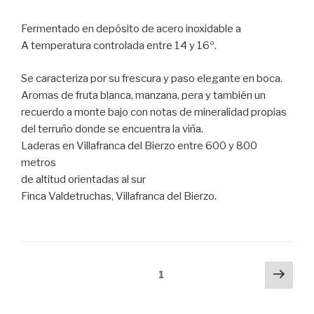
Fermentado en depósito de acero inoxidable a
A temperatura controlada entre 14 y 16º.
Se caracteriza por su frescura y paso elegante en boca.
Aromas de fruta blanca, manzana, pera y también un
recuerdo a monte bajo con notas de mineralidad propias
del terruño donde se encuentra la viña.
Laderas en Villafranca del Bierzo entre 600 y 800
metros
de altitud orientadas al sur
Finca Valdetruchas, Villafranca del Bierzo.
Navegación
Sigu
Página
1
pági
de
entradas