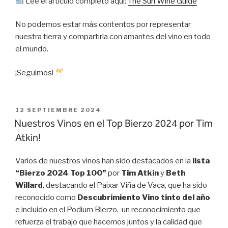
Lee el artículo completo aquí:
The Sun Wine Guide
No podemos estar más contentos por representar
nuestra tierra y compartirla con amantes del vino en todo
el mundo.
¡Seguimos!
PUBLICADO
12 SEPTIEMBRE 2024
EL
Nuestros Vinos en el Top Bierzo 2024 por Tim
Atkin!
Varios de nuestros vinos han sido destacados en la
lista
“Bierzo 2024 Top 100”
por
Tim Atkin
y
Beth
Willard
, destacando el Paixar Viña de Vaca, que ha sido
reconocido como
Descubrimiento Vino tinto del año
e incluido en el Podium Bierzo, un reconocimiento que
refuerza el trabajo que hacemos juntos y la calidad que