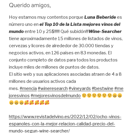
Querido amigos,
Hoy estamos muy contentos porque
Luna Beberide
es
número uno en
el Top 10 de la Lista mejores vinos del
mundo
entre 10 y 25$!!!!!! Qué subidón!!!
Wine-Searcher
tiene aproximadamente 15 millones de listados de vinos,
cervezas y licores de alrededor de 30.000 tiendas y
negocios activos, en 126 países en 83 monedas. El
conjunto completo de datos para todos los productos
incluye miles de millones de puntos de datos.
El sitio web y sus aplicaciones asociadas atraen de 4 a 8
millones de usuarios activos cada
mes.
#mencia
#wineresearch
#vineyards
#bestwine
#me
joresvinos
#mejoresvinosdelmundo
https://www.revistadelvino.es/2022/12/02/ocho-vinos-
espanoles-con-la-mejor-relacion-calidad-precio-del-
mundo-segun-wine-searcher/