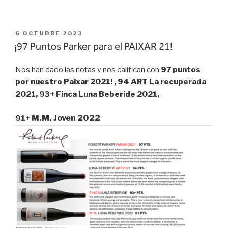
PUBLICADO
6 OCTUBRE 2023
EL
¡97 Puntos Parker para el PAIXAR 21!
Nos han dado las notas y nos califican con
97 puntos
por nuestro Paixar 2021! , 94 ART La recuperada
2021, 93+ Finca Luna Beberide 2021,
.M. Joven 2022
91+ M