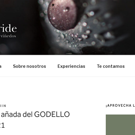
a
Sobre nosotros
Experiencias
Te contamos
MIN
¡APROVECHA 
a añada del GODELLO
21