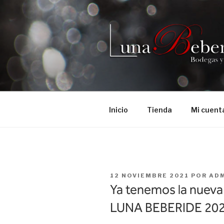
Saltar
al
contenido
Inicio
Tienda
Mi cuent
PUBLICADO
12 NOVIEMBRE 2021
POR
AD
EL
Ya tenemos la nuev
LUNA BEBERIDE 20