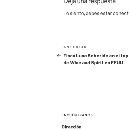
Deja una respuesta
Lo siento, debes estar
conect
Navegación
Entrada
ANTERIOR
de
anterior:
Finca Luna Beberide en el to
de Wine and Spirit en EEUU
entradas
ENCUÉNTRANOS
Dirección